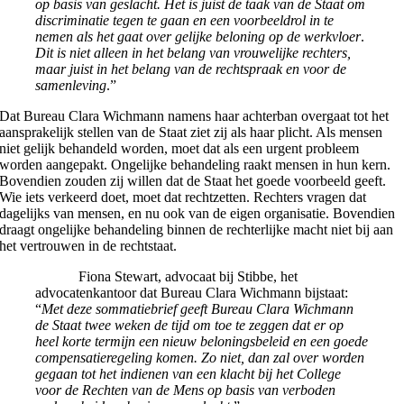
op basis van geslacht. Het is juist de taak van de Staat om
discriminatie tegen te gaan en een voorbeeldrol in te
nemen als het gaat over gelijke beloning op de werkvloer
.
Dit is niet alleen in het belang van vrouwelijke rechters,
maar juist in het belang van de rechtspraak en voor de
samenleving
.”
Dat Bureau Clara Wichmann namens haar achterban overgaat tot het
aansprakelijk stellen van de Staat ziet zij als haar plicht. Als mensen
niet gelijk behandeld worden, moet dat als een urgent probleem
worden aangepakt. Ongelijke behandeling raakt mensen in hun kern.
Bovendien zouden zij willen dat de Staat het goede voorbeeld geeft.
Wie iets verkeerd doet, moet dat rechtzetten. Rechters vragen dat
dagelijks van mensen, en nu ook van de eigen organisatie. Bovendien
draagt ongelijke behandeling binnen de rechterlijke macht niet bij aan
het vertrouwen in de rechtstaat.
Fiona Stewart, advocaat bij Stibbe, het
advocatenkantoor dat Bureau Clara Wichmann bijstaat
:
“
Met deze sommatiebrief geeft Bureau Clara Wichmann
de Staat twee weken de tijd om toe te zeggen dat er op
heel korte termijn een nieuw beloningsbeleid en een goede
compensatieregeling komen. Zo niet, dan zal over worden
gegaan tot het indienen van een klacht bij het College
voor de Rechten van de Mens op basis van verboden