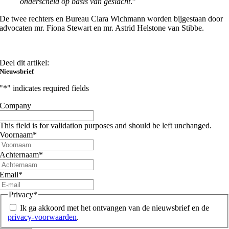
onderscheid op basis van geslacht
.”
De twee rechters en Bureau Clara Wichmann worden bijgestaan door
advocaten mr. Fiona Stewart en mr.
Astrid Helstone
​​​​ van Stibbe.
Deel dit artikel:
Nieuwsbrief
"
*
" indicates required fields
Company
This field is for validation purposes and should be left unchanged.
Voornaam
*
Achternaam
*
Email
*
Privacy
*
Ik ga akkoord met het ontvangen van de nieuwsbrief en de
privacy-voorwaarden
.