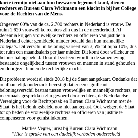
korte termijn niet aan hun bezwaren tegemoet komt, dienen
rechters en Bureau Clara Wichmann een klacht in bij het College
voor de Rechten van de Mens.
Ongeveer 60% van de ca. 2.700 rechters in Nederland is vrouw. De
ruim 1.620 vrouwelijke rechters zijn dus in de meerderheid. Al
decennia krijgen vrouwelijke rechters en officieren van justitie in
Nederland echter gemiddeld minder betaald dan hun mannelijke
collega’s. Dit verschil in beloning varieert van 3,5% tot bijna 10%, dus
tot ruim een maandsalaris per jaar minder. Dit komt door willekeur en
het inschalingsbeleid. Door dit systeem wordt in de samenleving
bestaande ongelijkheid tussen vrouwen en mannen in stand gehouden
en doorgezet binnen de rechterlijke macht.
Dit probleem wordt al sinds 2018 bij de Staat aangekaart. Ondanks dat
onafhankelijk onderzoek bevestigt dat er een significant
beloningsverschil bestaat tussen vrouwelijke en mannelijke rechters, er
meermaals gesprekken zijn gevoerd door rechters, de Nederlandse
Vereniging voor de Rechtspraak en Bureau Clara Wichmann met de
Staat, is het beloningsbeleid nog niet aangepast. Ook weigert de Staat
tot op heden de vrouwelijke rechters en officieren van justitie te
compenseren voor gemist inkomen.
Marlies Vegter, jurist bij Bureau Clara Wichmann:
“
Hier is sprake van een duidelijk verboden onderscheid