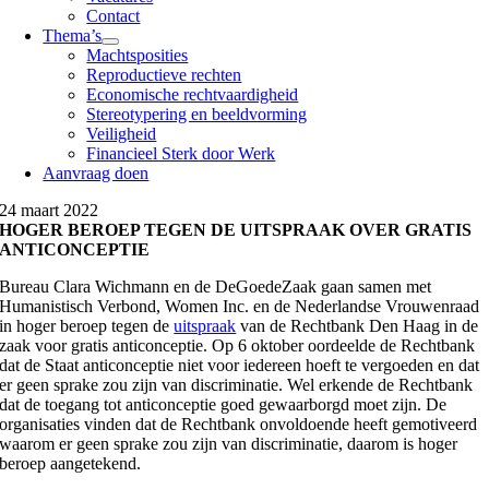
Contact
Thema’s
Machtsposities
Reproductieve rechten
Economische rechtvaardigheid
Stereotypering en beeldvorming
Veiligheid
Financieel Sterk door Werk
Aanvraag doen
24 maart 2022
HOGER BEROEP TEGEN DE UITSPRAAK OVER GRATIS
ANTICONCEPTIE
Bureau Clara Wichmann en de DeGoedeZaak gaan samen met
Humanistisch Verbond, Women Inc. en de Nederlandse Vrouwenraad
in hoger beroep tegen de
uitspraak
van de Rechtbank Den Haag in de
zaak voor gratis anticonceptie. Op 6 oktober oordeelde de Rechtbank
dat de Staat anticonceptie niet voor iedereen hoeft te vergoeden en dat
er geen sprake zou zijn van discriminatie. Wel erkende de Rechtbank
dat de toegang tot anticonceptie goed gewaarborgd moet zijn. De
organisaties vinden
dat de Rechtbank onvoldoende heeft gemotiveerd
waarom er geen sprake zou zijn van discriminatie,
daarom is hoger
beroep aangetekend.