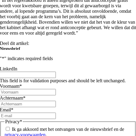
“In het regeerakkoord is alleen afgesproken dat anticonceptie gratis
wordt voor kwetsbare groepen,
terwijl dit al gewaarborgd is via
andere, al lopende programma’s.
Dit is absoluut onvoldoende, omdat
het voorbij gaat aan de kern van het probleem, namelijk
genderongelijkheid. Bovendien willen we niet dat het van de kleur van
het kabinet afhangt wat er rond anticonceptie gebeurt. We willen dat di
voor eens en voor altijd geregeld wordt.”
Deel dit artikel:
Nieuwsbrief
"
*
" indicates required fields
LinkedIn
This field is for validation purposes and should be left unchanged.
Voornaam
*
Achternaam
*
Email
*
Privacy
*
Ik ga akkoord met het ontvangen van de nieuwsbrief en de
privacy-voorwaarden
.