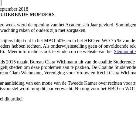
r:
september 2018
TUDERENDE MOEDERS
ze week werd de opening van het Academisch Jaar gevierd. Sommigen b
rwachting raken of ouders zijn met zorgtaken.
t cijfers blijkt dat in het MBO 50% en in het HBO en WO 75 % van de s
eders hebben rechten. Als onderwijsinstelling geen of onvoldoende reken
16.
Meer informatie is ook te vinden op de website van het
Steunpunt 
nds 2015 maakt Bureau Clara Wichmann uit van de coalitie Studerende 
gelijkheden om deze problemen aan te pakken. De Coalitie Studerende 
reau Clara Wichmann, Vereniging voor Vrouw en Recht Clara Wichm
ar aanleiding van een motie van de Tweede Kamer over rechten voor zw
tsvoorstel wordt nog dit jaar verwacht. Nu nog voor het HBO en WO!
l dit artikel: