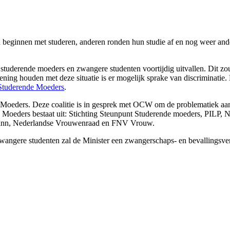
eginnen met studeren, anderen ronden hun studie af en nog weer and
tuderende moeders en zwangere studenten voortijdig uitvallen. Dit zo
ing houden met deze situatie is er mogelijk sprake van discriminatie. D
Studerende Moeders
.
Moeders. Deze coalitie is in gesprek met OCW om de problematiek aan 
Moeders bestaat uit: Stichting Steunpunt Studerende moeders, PILP, N
ann, Nederlandse Vrouwenraad en FNV Vrouw.
angere studenten zal de Minister een zwangerschaps- en bevallingsve