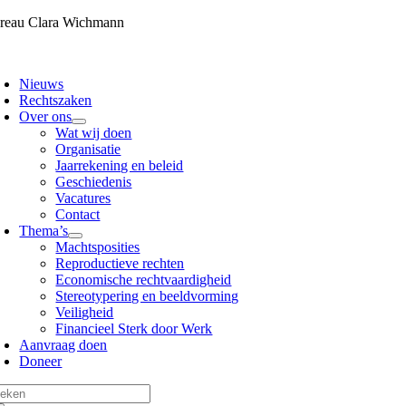
Skip
reau Clara Wichmann
to
content
oggle
avigation
Nieuws
Rechtszaken
Over ons
Wat wij doen
Organisatie
Jaarrekening en beleid
Geschiedenis
Vacatures
Contact
Thema’s
Machtsposities
Reproductieve rechten
Economische rechtvaardigheid
Stereotypering en beeldvorming
Veiligheid
Financieel Sterk door Werk
Aanvraag doen
Doneer
eken