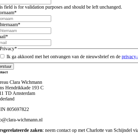
is field is for validation purposes and should be left unchanged.
ornaam
*
hternaam
*
ail
*
Privacy
*
Ik ga akkoord met het ontvangen van de nieuwsbrief en de
privacy
ntact
reau Clara Wichmann
ins Hendrikkade 193 C
11 TD Amsterdam
derland
IN 805697822
fo@clara-wichmann.nl
rsgerelateerde zaken
: neem contact op met Charlotte van Schijndel v